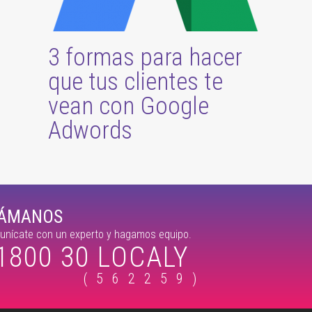
3 formas para hacer
que tus clientes te
vean con Google
Adwords
LÁMANOS
nícate con un experto y hagamos equipo.
1800 30 LOCALY
(562259)