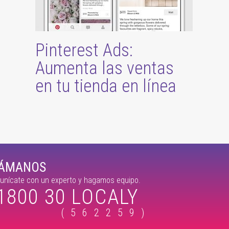
Pinterest Ads:
Aumenta las ventas
en tu tienda en línea
LÁMANOS
nícate con un experto y hagamos equipo.
1800 30 LOCALY
(562259)