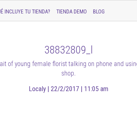
É INCLUYE TU TIENDA?
TIENDA DEMO
BLOG
38832809_l
it of young female florist talking on phone and usin
shop.
Localy |
22/2/2017 |
11:05 am