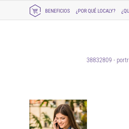
BENEFICIOS
¿POR QUÉ LOCALY?
¿QU
38832809 - portra